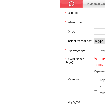
Та доорхи мая
*
Овог нэр:
*
-Имэйл хаяг:
-Утас:
Instant Messenger:
*
Бүтээгдэхүүн:
Хөд
Бутлуур
*
Хүчин чадал
(T/цаг):
Тээрэм:
Хэрэглэ
*
Материал:
Бор
алт
ган
Үг үлдээх.: