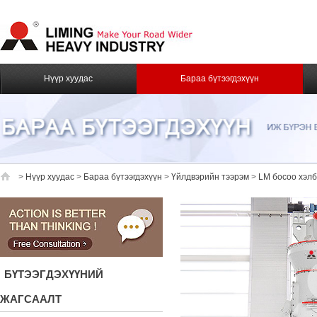
Нүүр хуудас
Бараа бүтээгдэхүүн
>
Нүүр хуудас
>
Бараа бүтээгдэхүүн
>
Үйлдвэрийн тээрэм
>
LM босоо хэлб
БҮТЭЭГДЭХҮҮНИЙ
ЖАГСААЛТ