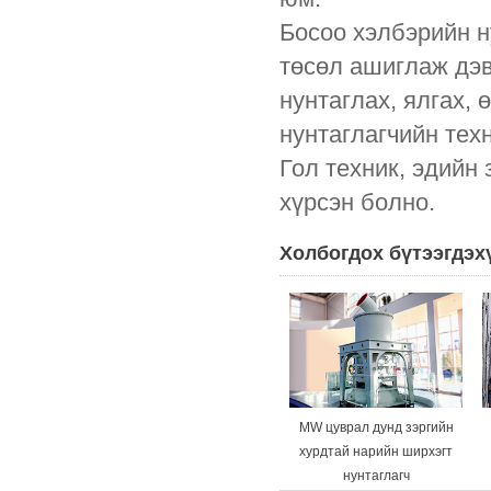
Босоо хэлбэрийн н
төсөл ашиглаж дэв
нунтаглах, ялгах, 
нунтаглагчийн тех
Гол техник, эдийн
хүрсэн болно.
Холбогдох бүтээгдэх
MW цуврал дунд зэргийн
хурдтай нарийн ширхэгт
нунтаглагч