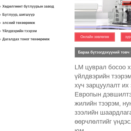
Хөдөлгөөнт бутлуурын завод
Бутлуур, шигшүүр
элсний төхөөрөмж
Үйлдвэрийн тээрэм
Онлайн зөвлөгөө
зур
Дагалдах тоног төхөөрөмж
Бараа бүтээгдэхүүний товч
LM цуврал босоо х
үйлдвэрийн тээрэм
хүч зарцуулалт их
Европын дэвшилтэ
жилийн тээрэм, ну
зээлийн шаардлага
өөрчлөлтийг үндэс
юм.