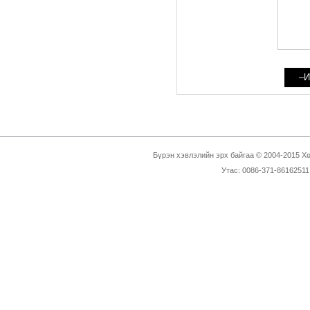
Бүрэн хэвлэлийн эрх байгаа © 2004-2015 Х
Утас: 0086-371-86162511