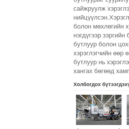
сайжруулж хэрэгл
нийцүүлсэн.Хэрэгл
болон мөхлөгийн 
нэгдүгээр зэргийн
бутлуур болон цох
хэрэглэгчийн өөр 
бутлуур нь хэрэгл
хангах бөгөөд хам
Холбогдох бүтээгдэх