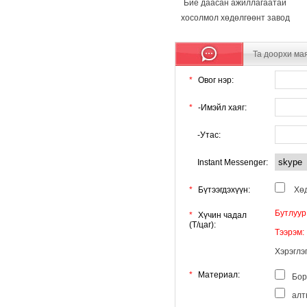
Бие даасан ажиллагаатай
хосолмол хөдөлгөөнт завод
Та доорхи мая
*
Овог нэр:
*
-Имэйл хаяг:
-Утас:
Instant Messenger:
*
Бүтээгдэхүүн:
Хөд
Бутлуур
*
Хүчин чадал
(T/цаг):
Тээрэм:
Хэрэглэ
*
Материал:
Бор
алт