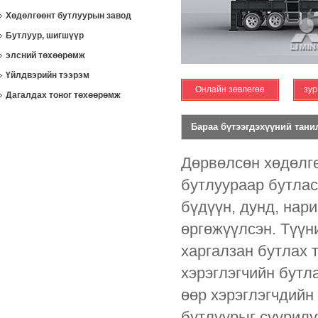
Хөдөлгөөнт бутлуурын завод
Бутлуур, шигшүүр
элсний төхөөрөмж
Үйлдвэрийн тээрэм
Онлайн зөвлөгөө
зур
Дагалдах тоног төхөөрөмж
Бараа бүтээгдэхүүний тани
Дөрвөлсөн хөдөлгө
бутлуураар бутлас
бүдүүн, дунд, нар
өргөжүүлсэн. Түүни
харгалзан бутлах 
хэрэглэгчийн бутл
өөр хэрэглэгчдийн
бутлуурыг суурилу