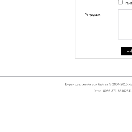
ган
Үг үлдээх.:
Бүрэн хэвлэлийн эрх байгаа © 2004-2015 Х
Утас: 0086-371-86162511