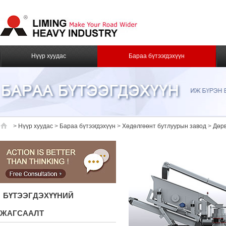
Нүүр хуудас
Бараа бүтээгдэхүүн
>
Нүүр хуудас
>
Бараа бүтээгдэхүүн
>
Хөдөлгөөнт бутлуурын завод
>
Дөрв
БҮТЭЭГДЭХҮҮНИЙ
ЖАГСААЛТ